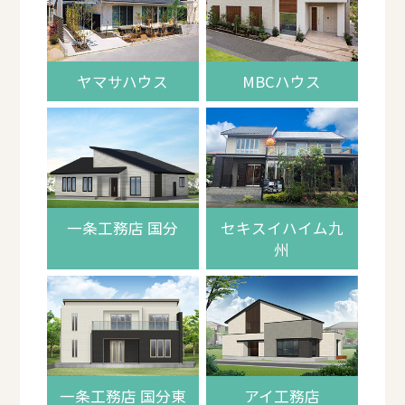
ヤマサハウス
MBCハウス
一条工務店 国分
セキスイハイム九
州
一条工務店 国分東
アイ工務店