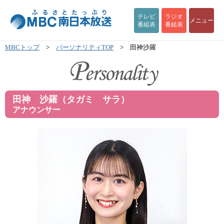
テレビ
ラジオ
メニュー
番組表
番組表
MBCトップ
>
パーソナリティTOP
> 田神沙羅
田神 沙羅（タガミ サラ）
アナウンサー