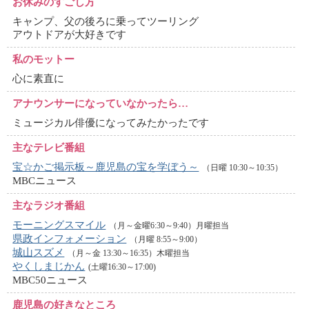
お休みのすごし方
キャンプ、父の後ろに乗ってツーリング
アウトドアが大好きです
私のモットー
心に素直に
アナウンサーに
なっていなかったら…
ミュージカル俳優になってみたかったです
主なテレビ番組
宝☆かご掲示板～鹿児島の宝を学ぼう～
（日曜 10:30～10:35）
MBCニュース
主なラジオ番組
モーニングスマイル
（月～金曜6:30～9:40）月曜担当
県政インフォメーション
（月曜 8:55～9:00）
城山スズメ
（月～金 13:30～16:35）木曜担当
やくしまじかん
(土曜16:30～17:00)
MBC50ニュース
鹿児島の好きなところ