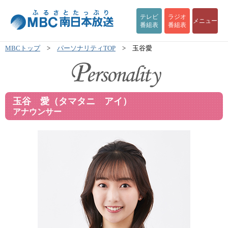
テレビ
ラジオ
メニュー
番組表
番組表
MBCトップ
>
パーソナリティTOP
> 玉谷愛
玉谷 愛（タマタニ アイ）
アナウンサー