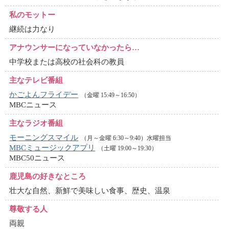
私のモットー
継続は力なり
アナウンサーに
なっていなかったら…
中学校または高校の社会科の教員
主なテレビ番組
かごよんフライデー
（金曜 15:49～16:50）
MBCニュース
主なラジオ番組
モーニングスマイル
（月～金曜 6:30～9:40）水曜担当
MBCミュージックアプリ
（土曜 19:00～19:30）
MBC50ニュース
鹿児島の好きなところ
壮大な自然、新鮮で美味しい食事、歴史、温泉
尊敬する人
両親