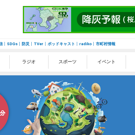
信
SDGs
防災
TVer
ポッドキャスト
radiko
市町村情報
ラジオ
スポーツ
イベント